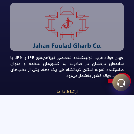
جهان فولاد غرب، تولیدکننده تخصصی تیرآهن‌های IPE و IPN، با
سابقه‌ای درخشان در صادرات به کشورهای منطقه و عنوان
صادرکننده نمونه استان کرمانشاه طی یک دهه، یکی از قطب‌های
صنعت فولاد کشور به‌شمار می‌رود.
ارتباط با ما
083-45852558-61
info@jahanfoulad-co.com
تهران-پاسداران-نگارستان هفتم-شماره 25