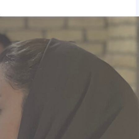
e
t
t
g
a
u
r
g
b
a
r
e
m
a
m