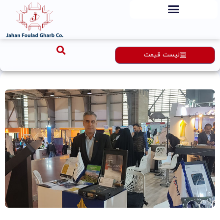
رش
ه
حتوا
لیست قیمت