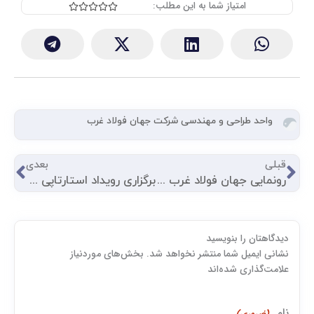
امتیاز شما به این مطلب:
Rated





0
out
of
5
واحد طراحی و مهندسی شرکت جهان فولاد غرب
قبلی
بعد
قبلی
بعدی
رونمایی جهان فولاد غرب از تیرآهن H سایز ۱۰ در نمایشگاه پژوهش و فناوری کرمانشاه ۱۴۰۴
برگزاری رویداد استارتاپی «چالش فناوری استفاده از محصول فرعی دولوچار» در مرکز علمی‌کاربردی جهان فولاد غرب
دیدگاهتان را بنویسید
اول
نشانی ایمیل شما منتشر نخواهد شد. بخش‌های موردنیاز
علامت‌گذاری شده‌اند
نام
(ضروری)