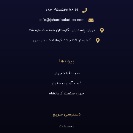
083-45852558-61
info@jahanfoulad-co.com
تهران-پاسداران-نگارستان هفتم-شماره 25
کیلومتر 35 جاده کرمانشاه - هرسین
پیوندها
سیما فولاد جهان
ذوب آهن بیستون
جهان صنعت کرمانشاه
دسترسی سریع
محصولات