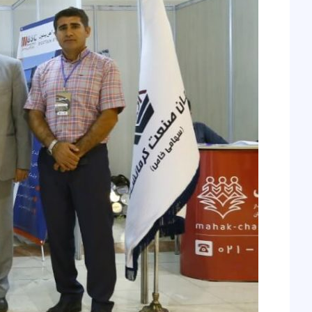
گروه
صنعتی
شُکری