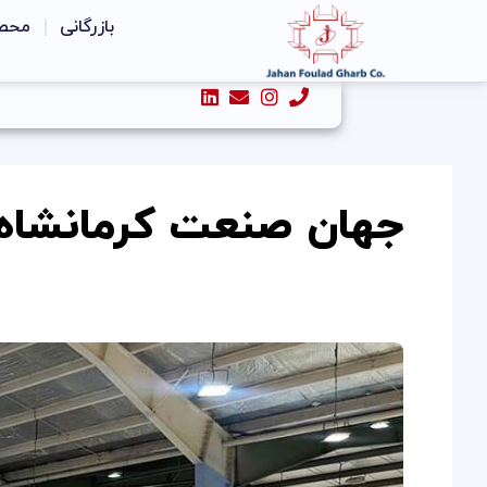
رش
بازرگانی
محص
ه
حتوا
جهان صنعت کرمانشاه
حضور
گروه
صنعتی
شُکری
در
نمایشگاه