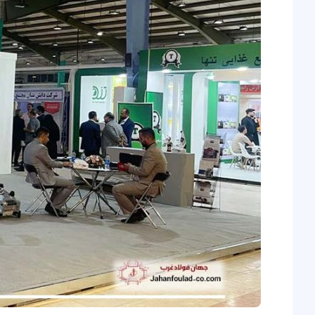
توانمندی
های
تولیدی