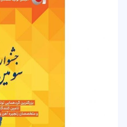
صنعتی
شکری
در
سومین
جشنواره
و
نمایشگاه
فولاد
ملی
ایران