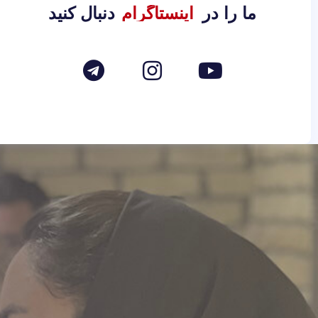
ما را در
دنبال کنید
اینستاگرام
T
I
Y
e
n
o
l
s
u
e
t
t
g
a
u
r
g
b
a
r
e
m
a
m