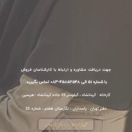
جهت دریافت مشاوره و ارتباط با کارشناسان فروش
با شماره 51 الی 45852548-083 تماس بگیرید.
کارخانه : کرمانشاه ، کیلومتر 35 جاده کرمانشاه -هرسین
دفتر تهران : پاسداران ، نگارستان هفتم ، شماره 25
ارتباط با مرکز فروش