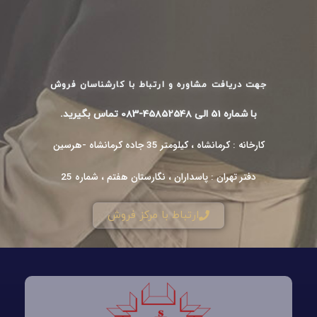
جهت دریافت مشاوره و ارتباط با کارشناسان فروش
با شماره 51 الی 45852548-083 تماس بگیرید.
کارخانه : کرمانشاه ، کیلومتر 35 جاده کرمانشاه -هرسین
دفتر تهران : پاسداران ، نگارستان هفتم ، شماره 25
ارتباط با مرکز فروش