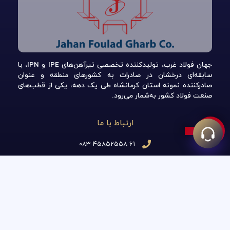
جهان فولاد غرب، تولیدکننده تخصصی تیرآهن‌های IPE و IPN، با
سابقه‌ای درخشان در صادرات به کشورهای منطقه و عنوان
صادرکننده نمونه استان کرمانشاه طی یک دهه، یکی از قطب‌های
صنعت فولاد کشور به‌شمار می‌رود.
ارتباط با ما
083-45852558-61
info@jahanfoulad-co.com
تهران-پاسداران-نگارستان هفتم-شماره 25
کیلومتر 35 جاده کرمانشاه - هرسین