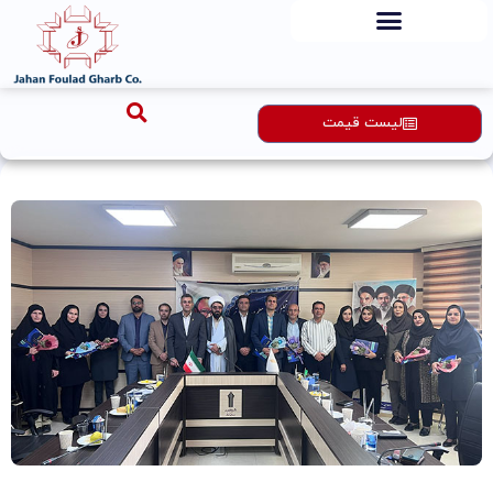
رش
ه
حتوا
لیست قیمت