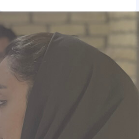
e
t
t
g
a
u
r
g
b
a
r
e
m
a
m