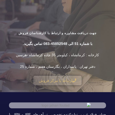
جهت دریافت مشاوره و ارتباط با کارشناسان فروش
با شماره 51 الی 45852548-083 تماس بگیرید.
کارخانه : کرمانشاه ، کیلومتر 35 جاده کرمانشاه -هرسین
دفتر تهران : پاسداران ، نگارستان هفتم ، شماره 25
ارتباط با مرکز فروش
جهان فولاد غرب، تولیدکننده تخصصی تیرآهن‌های IPE و IPN، با