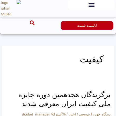
رش
ه
حتوا
لیست قیمت
کیفیت
برگزیدگان
هجدهمین
برگزیدگان هجدهمین دوره جایزه
دوره
جایزه
ملی کیفیت ایران معرفی شدند
ملی
کیفیت
دیدگاه‌ خود را بنویسید
/
اخبار
/ %آسترا%
jfoulad_manager
ایران