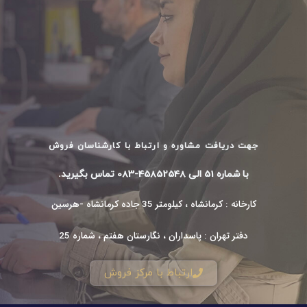
جهت دریافت مشاوره و ارتباط با کارشناسان فروش
با شماره 51 الی 45852548-083 تماس بگیرید.
کارخانه : کرمانشاه ، کیلومتر 35 جاده کرمانشاه -هرسین
دفتر تهران : پاسداران ، نگارستان هفتم ، شماره 25
ارتباط با مرکز فروش