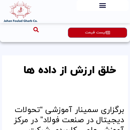
رش
ه
حتوا
لیست قیمت
خلق ارزش از داده ها
برگزاری
سمینار
برگزاری سمینار آموزشی “تحولات
آموزشی
“تحولات
دیجیتال در صنعت فولاد” در مرکز
دیجیتال
در