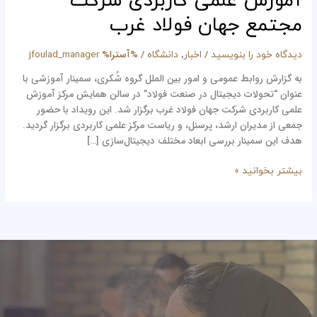
آموزش علمی کاربردی شرکت
صنعت
مجتمع جهان فولاد غرب
فولاد”
در
/
,
/ %آسترا%
دیدگاه‌ خود را بنویسید
اخبار
دانشگاه
jfoulad_manager
مرکز
آموزش
به گزارش روابط عمومی و امور بین الملل گروه شُکری، سمینار آموزشی با
علمی
عنوان “تحولات دیجیتال در صنعت فولاد” در سالن همایش مرکز آموزش
کاربردی
علمی کاربردی شرکت جهان فولاد غرب برگزار شد. این رویداد با حضور
شرکت
جمعی از مدیران ارشد، پرسنل، و ریاست مرکز علمی کاربردی برگزار گردید.
مجتمع
هدف این سمینار بررسی ابعاد مختلف دیجیتال‌سازی […]
جهان
فولاد
بیشتر بخوانید »
غرب