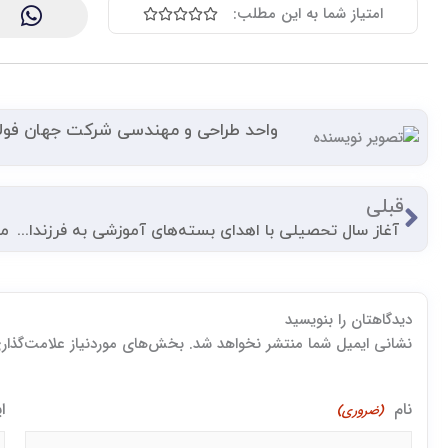
امتیاز
امتیاز شما به این مطلب:





0
از
5
واحد طراحی و مهندسی شرکت جهان فول
قبلی
قبلی
آغاز سال تحصیلی با اهدای بسته‌های آموزشی به فرزندان کارکنان جهان فولاد غرب توسط گروه صنعتی شُکری و بنیاد خیریه مرحوم عزیز شُکری
مر
دیدگاهتان را بنویسید
اول
نشانی ایمیل شما منتشر نخواهد شد. بخش‌های موردنیاز علامت‌گذاری
نام
ا
(ضروری)