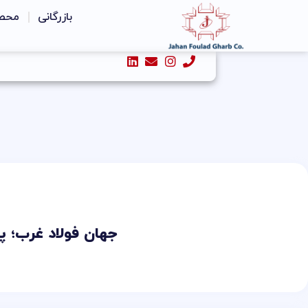
رش
بازرگانی
محص
ه
حتوا
جهان فولاد غرب؛ پ