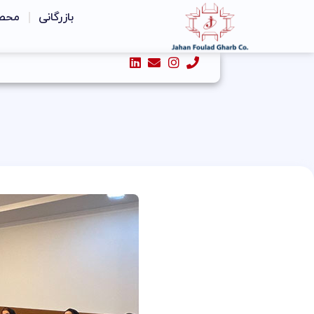
رش
بازرگانی
محص
ه
حتوا