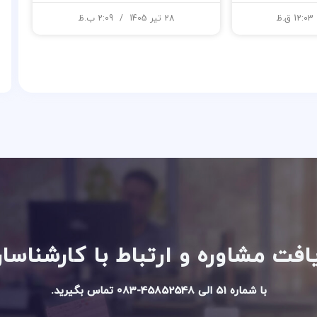
12:03 ق.ظ
28 تیر 1405
2:09 ب.ظ
فت مشاوره و ارتباط با کارشناس
با شماره 51 الی 45852548-083 تماس بگیرید.