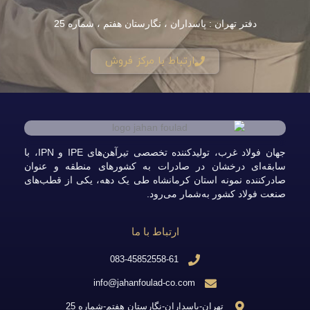
دفتر تهران : پاسداران ، نگارستان هفتم ، شماره 25
ارتباط با مرکز فروش
جهان فولاد غرب، تولیدکننده تخصصی تیرآهن‌های IPE و IPN، با
سابقه‌ای درخشان در صادرات به کشورهای منطقه و عنوان
صادرکننده نمونه استان کرمانشاه طی یک دهه، یکی از قطب‌های
صنعت فولاد کشور به‌شمار می‌رود.
ارتباط با ما
083-45852558-61
info@jahanfoulad-co.com
تهران-پاسداران-نگارستان هفتم-شماره 25