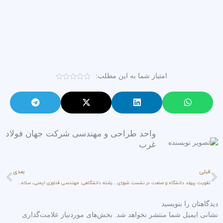
امتیاز شما به این مطلب:
امتیاز





0
از
5
واحد طراحی و مهندسی شرکت جهان فولاد
غرب
قبلی
بع
قبلی
بعدی
تقویت پیوند دانشگاه و صنعت در نشست شورای پژوهش و فناوری دانشگاه جامع علمی‌کاربردی استان کرمانشاه
رشته دانشگاهی: مهندسی فناوری ایمنی، سلامت و محیط زیست (HSE)
اول
دیدگاهتان را بنویسید
نشانی ایمیل شما منتشر نخواهد شد. بخش‌های موردنیاز علامت‌گذاری