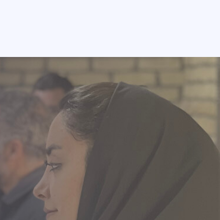
g
a
u
r
g
b
a
r
e
m
a
m