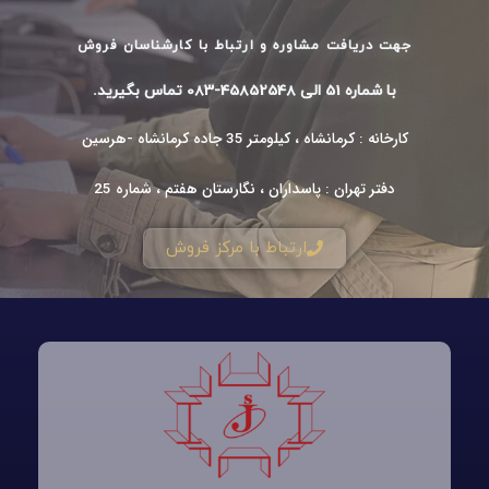
جهت دریافت مشاوره و ارتباط با کارشناسان فروش
با شماره 51 الی 45852548-083 تماس بگیرید.
کارخانه : کرمانشاه ، کیلومتر 35 جاده کرمانشاه -هرسین
دفتر تهران : پاسداران ، نگارستان هفتم ، شماره 25
ارتباط با مرکز فروش