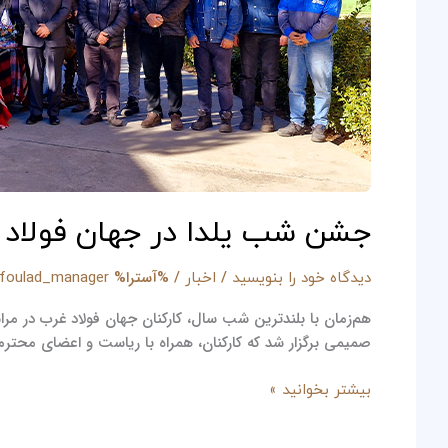
و
امید
در
کنار
سفره
یلدا
جشن شب یلدا در جهان فولاد غ
/
/ %آسترا%
دیدگاه‌ خود را بنویسید
اخبار
jfoulad_manager
هم‌زمان با بلندترین شب سال، کارکنان جهان فولاد غرب در مر
صمیمی برگزار شد که کارکنان، همراه با ریاست و اعضای محترم
بیشتر بخوانید »