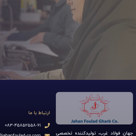
ارتباط با ما
083-45852558-61
جهان فولاد غرب، تولیدکننده تخصصی
@jahanfoulad-co.com