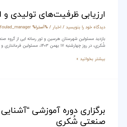
ظرفیت‌های
ارزیابی ظرفیت‌های تولیدی و 
تولیدی
و
ابتکارات
/
/ %آسترا%
دیدگاه‌ خود را بنویسید
اخبار
jfoulad_manager
زیست‌محیطی
بازدید مسئولین شهرستان هرسین و تور رسانه ایی از گروه صن
در
شُکری، در روز چهارشنبه ۱۷ بهمن ۱۴۰۳، مسئولین فرمانداری و مدیران شهرستان هرسین؛ اقای تیشه کنی معاون برنامه ریزی و عمرانی فرمانداری ،آقای فتاحی رئیس اداره
صنعت
فولاد
بیشتر بخوانید »
و
دامپروری
برگزاری
دوره
برگزاری دوره آموزشی “آشنایی 
آموزشی
“آشنایی
صنعتی شُکری
با