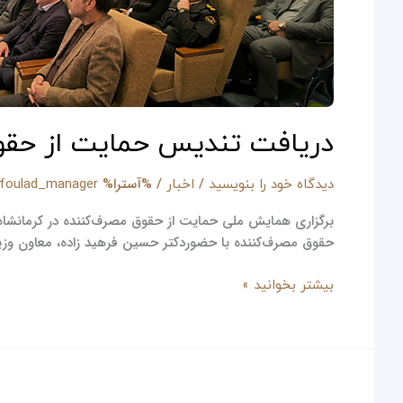
کننده
توسط
شرکت
جهان
فولاد
غرب
دریافت تندیس حمایت از حقو
/
/ %آسترا%
دیدگاه‌ خود را بنویسید
اخبار
jfoulad_manager
حقوق مصرف‌کننده با حضوردکتر حسین فرهید زاده، معاون وزیر
بیشتر بخوانید »
ارزیابی