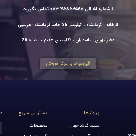
با شماره 51 الی 45852548-083 تماس بگیرید.
کارخانه : کرمانشاه ، کیلومتر 35 جاده کرمانشاه -هرسین
دفتر تهران : پاسداران ، نگارستان هفتم ، شماره 25
ارتباط با مرکز فروش
پیوندها
دسترسی سریع
عض
سیما فولاد جهان
محصولات
نا
info