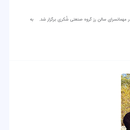
تخصصی “آشنایی با مصرف بهینه گاز” با حضور مهندس برهان ولد بیگی، کارشناس انرژی از شرکت گاز در تاریخ شنبه ۶ بهمن ۱۴۰۳ در مهمانسرای سالن رز گروه صنعتی شُکری برگزار شد. به