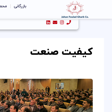
رش
بازرگانی
محص
ه
حتوا
کیفیت صنعت
دریافت
تندیس
حمایت
از
حقوق
مصرف