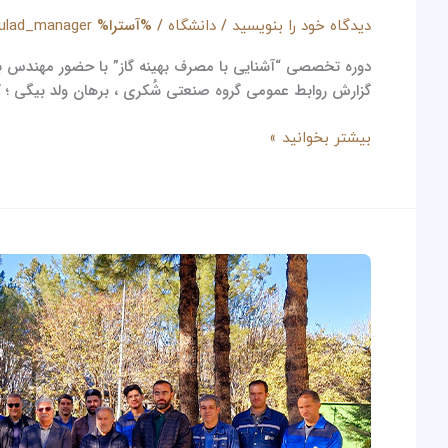
مصرف
/
/ %آسترا%
دیدگاه‌ خود را بنویسید
دانشگاه
oulad_manager
بهینه
گاز”
با
گزارش روابط عمومی گروه صنعتی شُکری ، برهان ولد بیگی ؛ ک
حضور
مهندس
بیشتر بخوانید »
برهان
ولد
بیگی
در
گروه
جشن
صنعتی
شب
شُکری
یلدا
در
جهان
فولاد
غرب؛
همدلی