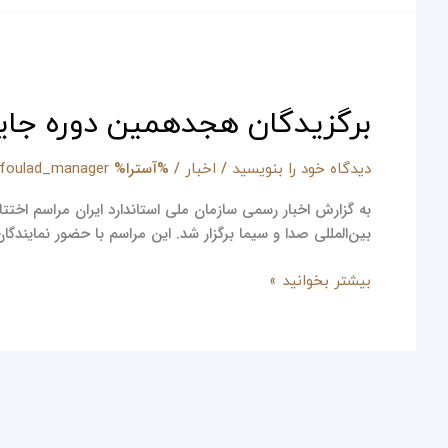
برگزیدگان
هجدهمین
برگزیدگان هجدهمین دوره جای
دوره
جایزه
ملی
/
/ %آسترا%
دیدگاه‌ خود را بنویسید
اخبار
jfoulad_manager
کیفیت
ایران
بین‌المللی صدا و سیما برگزار شد. این مراسم با حضور نمایندگا
معرفی
شدند
بیشتر بخوانید »