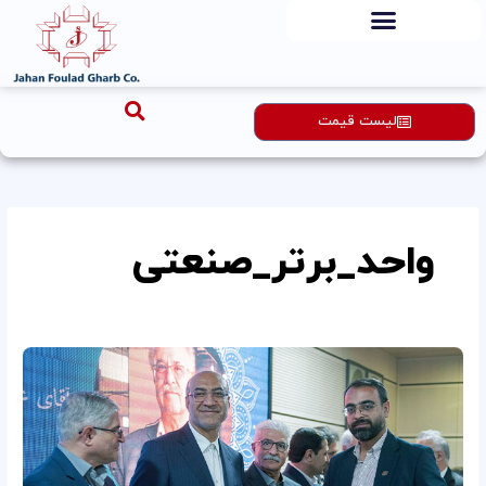
رش
ه
حتوا
لیست قیمت
واحد_برتر_صنعتی
جهان
فولاد
غرب؛
واحد
نمونه
صنعتی