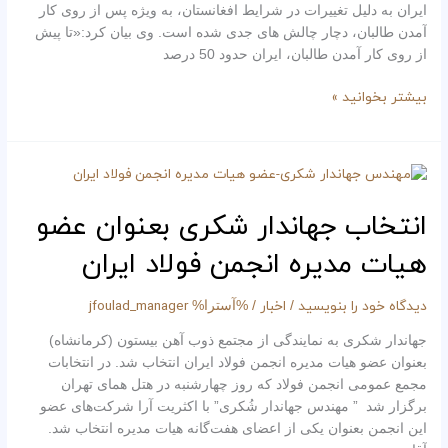
ایران به دلیل تغییرات در شرایط افغانستان، به ویژه پس از روی کار
آمدن طالبان، دچار چالش های جدی شده است. وی بیان کرد:«تا پیش
از روی کار آمدن طالبان، ایران حدود 50 درصد
بیشتر بخوانید »
انتخاب
جهاندار
شكرى
انتخاب جهاندار شكرى بعنوان عضو
بعنوان
هیات مدیره انجمن فولاد ایران
عضو
هیات
مدیره
دیدگاه‌ خود را بنویسید
اخبار
jfoulad_manager
/
/ %آسترا%
انجمن
جهاندار شكرى به نمايندگى از مجتمع ذوب آهن بيستون (كرمانشاه)
فولاد
بعنوان عضو هیات مدیره انجمن فولاد ایران انتخاب شد. در انتخابات
ایران
مجمع عمومی انجمن فولاد که روز چهارشنبه در هتل همای تهران
برگزار شد ” مهندس جهاندار شُکری” با اكثريت آرا شرکت‌های عضو
این انجمن بعنوان یکی از اعضای هفت‌گانه هیات مدیره انتخاب شد.