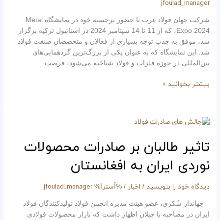
jfoulad_manager
Expo
2024
شرکت‌ جهان فولاد غرب با حضور برجسته خود در نمایشگاه Metal
Expo 2024، که از 11 تا 14 سپتامبر 2024 در استانبول ترکیه برگزار
شد، موفق به جذب توجه بسیاری از فعالان و متخصصان صنعت فولاد
شد. این نمایشگاه که به عنوان یکی از بزرگ‌ترین گردهمایی‌های
بین‌المللی در حوزه فلزات و فولاد شناخته می‌شود، فرصت
بیشتر بخوانید »
تاثیر
طالبان
بر
تاثیر طالبان بر صادرات محصولات
صادرات
نوردی ایران به افغانستان
محصولات
نوردی
ایران
دیدگاه‌ خود را بنویسید
اخبار
jfoulad_manager
/
/ %آسترا%
به
جهاندار شُکری، عضو هیئت مدیره انجمن فولاد تولیدکنندگان فولاد
افغانستان
ایران در مصاحبه با چیلان اظهار داشت که بازار محصولات فولادی