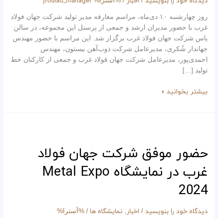
دیدگاه‌ خود را بنویسید
اخبار
jfoulad_manager
/
/ %آسترا%
غرب
روز چهارشنبه ۱۰ دی‌ماه، مراسم معارفه مدیر تولید شرکت جهان فولاد
برگزار
غرب با حضور مدیران ارشد و جمعی از پرسنل این مجموعه، در سالن
شد
یاس شرکت جهان فولاد غرب برگزار شد. این مراسم با حضور مهندس
جهاندار شُکری، مدیرعامل شرکت ذوب‌آهن بیستون، مهندس
احمدی‌پور، مدیرعامل شرکت جهان فولاد غرب و جمعی از کارکنان خط
تولید […]
بیشتر بخوانید »
حضور
موفق
شرکت‌
حضور موفق شرکت‌ جهان فولاد
جهان
غرب در نمایشگاه Metal Expo
فولاد
غرب
2024
در
نمایشگاه
دیدگاه‌ خود را بنویسید
اخبار
نمایشگاه ها
/
,
/ %آسترا%
Metal