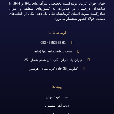
جهان فولاد غرب، تولیدکننده تخصصی تیرآهن‌های IPE و IPN، با
سابقه‌ای درخشان در صادرات به کشورهای منطقه و عنوان
صادرکننده نمونه استان کرمانشاه طی یک دهه، یکی از قطب‌های
صنعت فولاد کشور به‌شمار می‌رود.
ارتباط با ما
083-45852558-61
info@jahanfoulad-co.com
تهران-پاسداران-نگارستان هفتم-شماره 25
کیلومتر 35 جاده کرمانشاه - هرسین
پیوندها
سیما فولاد جهان
ذوب آهن بیستون