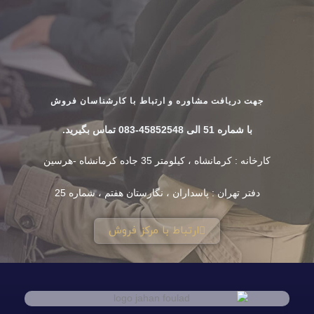
جهت دریافت مشاوره و ارتباط با کارشناسان فروش
با شماره 51 الی 45852548-083 تماس بگیرید.
کارخانه : کرمانشاه ، کیلومتر 35 جاده کرمانشاه -هرسین
دفتر تهران : پاسداران ، نگارستان هفتم ، شماره 25
ارتباط با مرکز فروش