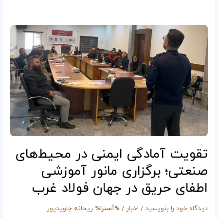
تقویت
آمادگی
ایمنی
در
محیط‌های
صنعتی؛
برگزاری
مانور
آموزشی
اطفای
حریق
در
تقویت آمادگی ایمنی در محیط‌های
جهان
صنعتی؛ برگزاری مانور آموزشی
فولاد
غرب
اطفای حریق در جهان فولاد غرب
/
/ %آسترا%
دیدگاه‌ خود را بنویسید
اخبار
ریحانه جاویدپور