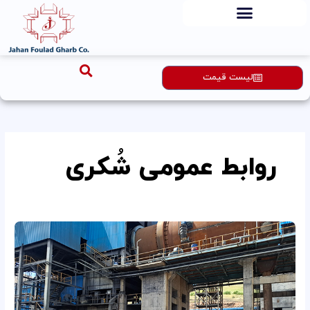
رش
ه
حتوا
لیست قیمت
روابط عمومی شُکری
راهیان
پیشرفت؛
پیوند
دانشگاه
و
صنعت