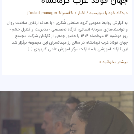
جهان فولاد غرب کرمانشاه
خشم»
در
/
/ %آسترا%
دیدگاه‌ خود را بنویسید
اخبار
jfoulad_manager
شرکت
به گزارش روابط عمومی گروه صنعتی شُکری ؛ با هدف ارتقای سلامت روان
مجتمع
و توانمندسازی سرمایه انسانی، کارگاه تخصصی «مدیریت و کنترل خشم»
جهان
روز دوشنبه ۱۳ مردادماه ۱۴۰۴ با حضور جمعی از کارکنان شرکت مجتمع
فولاد
جهان فولاد غرب کرمانشاه در سالن رز مهمانسرای این مجموعه برگزار شد.
غرب
این کارگاه آموزشی با مشارکت مرکز آموزش علمی‌ـ‌کاربردی […]
کرمانشاه
بیشتر بخوانید »