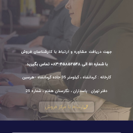
جهت دریافت مشاوره و ارتباط با کارشناسان فروش
با شماره 51 الی 45852548-083 تماس بگیرید.
کارخانه : کرمانشاه ، کیلومتر 35 جاده کرمانشاه -هرسین
دفتر تهران : پاسداران ، نگارستان هفتم ، شماره 25
ارتباط با مرکز فروش